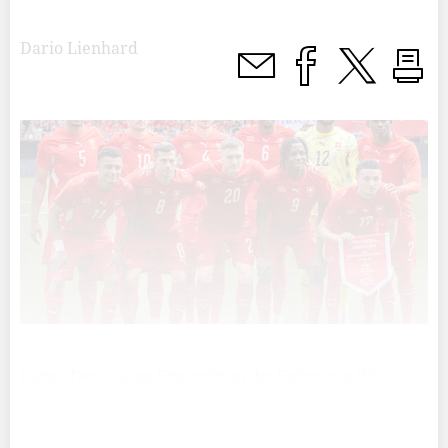
Dario Lienhard
Katar - Der einzige Star steht an der Seitenlinie Weil
Katar als Austragungsland 2022 automatisch für die
Weltmeisterschaft qualifiziert war, ist es in diesem Jahr