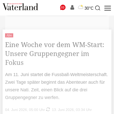
N
30°C
Suchbegriff
zur
Suche
Abo
Eine Woche vor dem WM-Start:
Unsere Gruppengegner im
Fokus
Am 11. Juni startet die Fussball-Weltmeisterschaft.
Zwei Tage später beginnt das Abenteuer auch für
unsere Nati. Zeit, einen Blick auf die drei
Gruppengegner zu werfen.
04. Juni 2026, 05:00 Uhr
13. Juni 2026, 03:34 Uhr