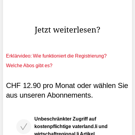
tritt zürück Die Spitzencurlerin Silvana Tirinzoni beendet
im Alter von 46 Jahren ihre Karriere. Einen letzten
Höhepunkt feierten die vierfache Weltmeisterin ...
Jetzt weiterlesen?
Erklärvideo: Wie funktioniert die Registrierung?
Welche Abos gibt es?
CHF 12.90 pro Monat oder wählen Sie
aus unseren Abonnements.
Unbeschränkter Zugriff auf
kostenpflichtige vaterland.li und
wirtschaftregional.li Artikel