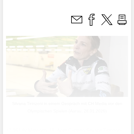
Silvana Tirinzoni in einem Gespräch mit CH Media vor den
Olympischen Spielen (Aarau, 28.01.2026)
17:35 Uhr Mittwoch, 15. April Curlerin Silvana Tirinzoni