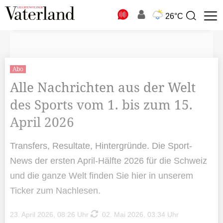
N
26°C
Suchbegriff
zur
Suche
Abo
Alle Nachrichten aus der Welt
des Sports vom 1. bis zum 15.
April 2026
Transfers, Resultate, Hintergründe. Die Sport-
News der ersten April-Hälfte 2026 für die Schweiz
und die ganze Welt finden Sie hier in unserem
Ticker zum Nachlesen.
23. April 2026, 08:26 Uhr
02. Mai 2026, 03:34 Uhr