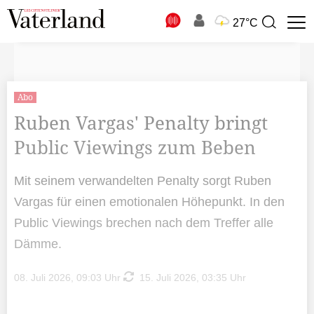
N
27°C
Suchbegriff
zur
Suche
Abo
Ruben Vargas' Penalty bringt
Public Viewings zum Beben
Mit seinem verwandelten Penalty sorgt Ruben
Vargas für einen emotionalen Höhepunkt. In den
Public Viewings brechen nach dem Treffer alle
Dämme.
08. Juli 2026, 09:03 Uhr
15. Juli 2026, 03:35 Uhr