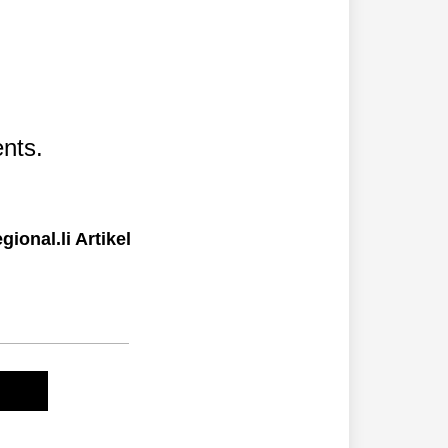
nts.
ional.li Artikel