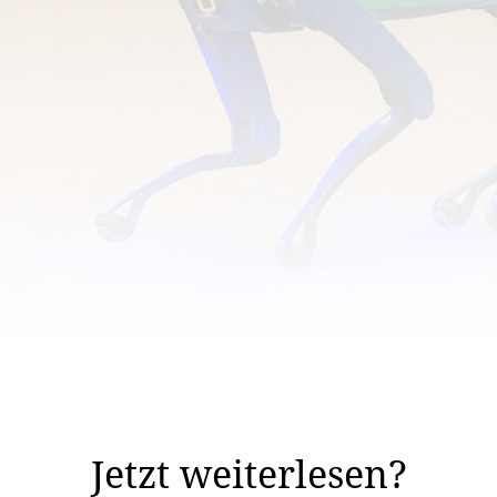
 Internet wie ein Lauffeuer: An der Fussball-Weltmeiste
ngssoftware verfügen.
Jetzt weiterlesen?