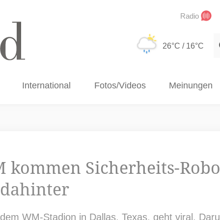
Radio
S
26°C
/ 16°C
International
Fotos/Videos
Meinungen
M kommen Sicherheits-Rob
 dahinter
dem WM-Stadion in Dallas, Texas, geht viral. Dar