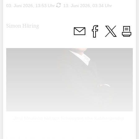
03. Juni 2026, 13:53 Uhr
13. Juni 2026, 03:34 Uhr
Simon Häring
José Mourinho hält uns Schweizern eine Kabinenpredigt.
Höflich und bescheiden, immer respektvoll – so sieht