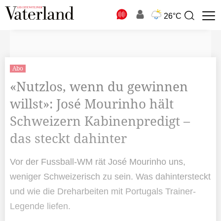
N
26°C
Suchbegriff
zur
Suche
Abo
«Nutzlos, wenn du gewinnen
willst»: José Mourinho hält
Schweizern Kabinenpredigt –
das steckt dahinter
Vor der Fussball-WM rät José Mourinho uns,
weniger Schweizerisch zu sein. Was dahintersteckt
und wie die Dreharbeiten mit Portugals Trainer-
Legende liefen.