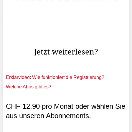
Für Überflieger Johan Manzambi ist die WM wohl vorbei.
Er war der grosse Abwesende beim Achtelfinal-Coup:
Johan Manzambi. Kurz vor Ende des Abschlusstrainings
vor dem Spiel gegen Kolumbien zog sich der 20-Jährige
eine Knieprellung zu. Nicht in einem Zweikampf.
Jetzt weiterlesen?
Erklärvideo: Wie funktioniert die Registrierung?
Welche Abos gibt es?
CHF 12.90 pro Monat oder wählen Sie
aus unseren Abonnements.