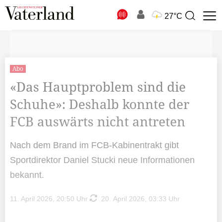
N
27°C
Suchbegriff
zur
Suche
Abo
«Das Hauptproblem sind die
Schuhe»: Deshalb konnte der
FCB auswärts nicht antreten
Nach dem Brand im FCB-Kabinentrakt gibt
Sportdirektor Daniel Stucki neue Informationen
bekannt.
11. April 2026, 20:50 Uhr
20. April 2026, 03:33 Uhr