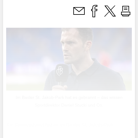
Im Basler St. Jakob-Park hat es gebrannt – das wissen
Sportdirektor Daniel Stucki und Co.
Am Freitagabend hat es im Basler St. Jakob-Park
gebrannt. Zwei FCB-Mitarbeitende haben dies kurz nach