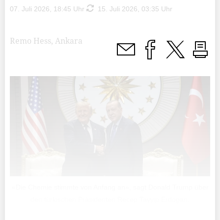
07. Juli 2026, 18:45 Uhr
15. Juli 2026, 03:35 Uhr
Remo Hess, Ankara
«Die Chemie stimmte von Anfang an», sagt Donald Trump über
den türkischen Präsidenten Recep Tayyip Erdogan.