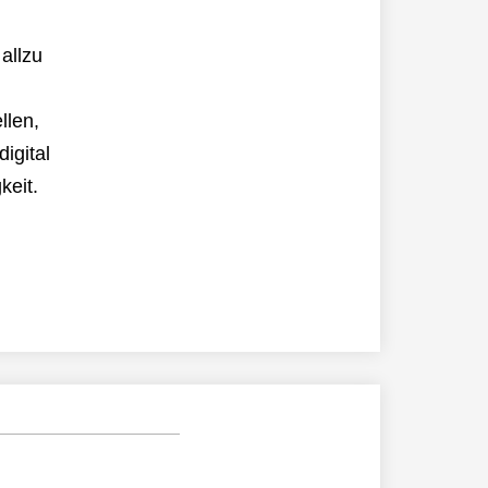
allzu
llen,
igital
keit.