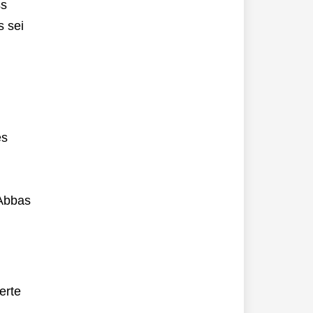
ss
s sei
es
 Abbas
erte