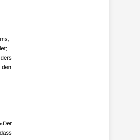
ums,
et;
nders
r den
 «Der
 dass