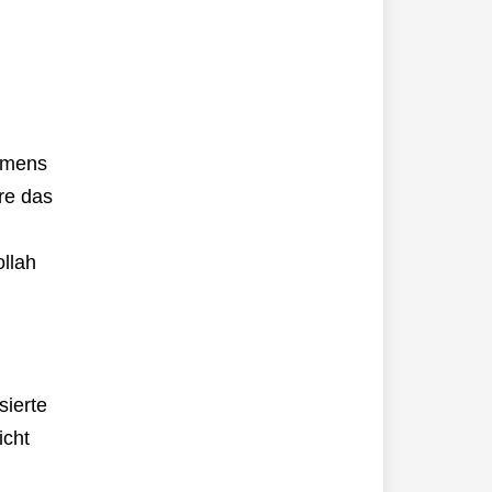
mmens
re das
llah
sierte
icht