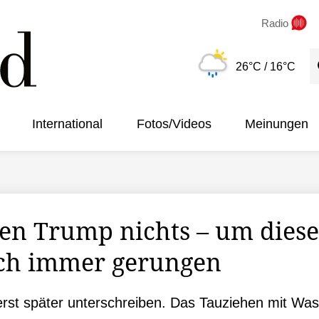
Radio
S
26°C
/ 16°C
International
Fotos/Videos
Meinungen
en Trump nichts – um dies
och immer gerungen
erst später unterschreiben. Das Tauziehen mit Wa