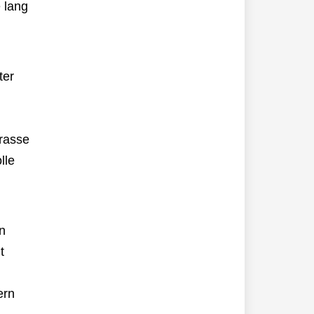
 lang
ter
trasse
lle
n
t
ern