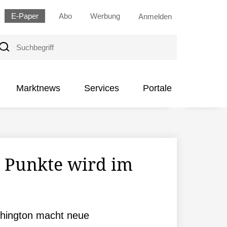
E-Paper
Abo
Werbung
Anmelden
uchbegriff
Marktnews
Services
Portale
e Punkte wird im
shington macht neue