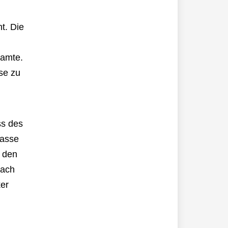
t. Die
eamte.
se zu
ss des
rasse
 den
nach
er