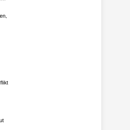
en,
.
likt
ut