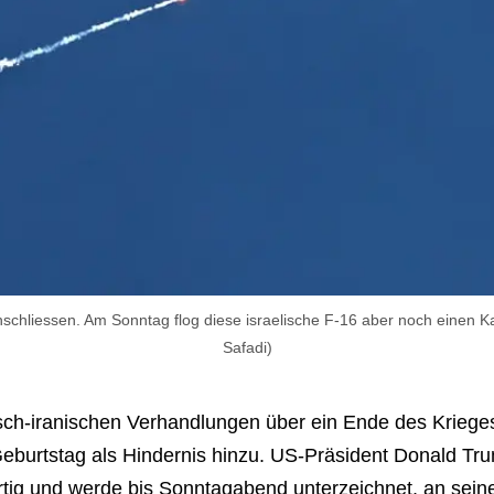
hliessen. Am Sonntag flog diese israelische F-16 aber noch einen Kam
Safadi)
sch-iranischen Verhandlungen über ein Ende des Kriege
eburtstag als Hindernis hinzu. US-Präsident Donald Tr
fertig und werde bis Sonntagabend unterzeichnet, an sei