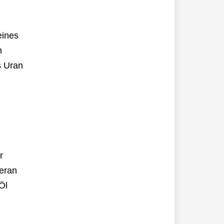
eines
h
s Uran
r
heran
Öl