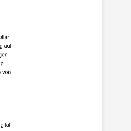
llar
g auf
egen
mp
e von
gital