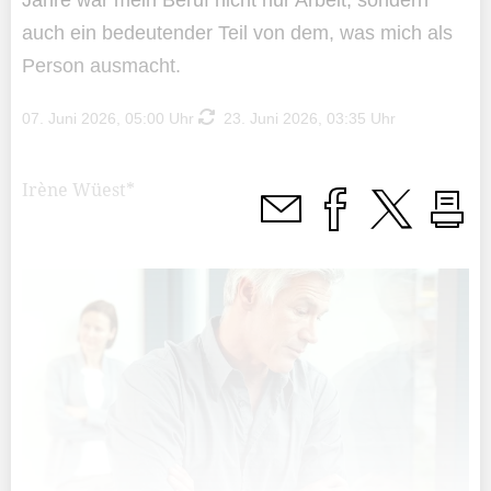
Jahre war mein Beruf nicht nur Arbeit, sondern
auch ein bedeutender Teil von dem, was mich als
Person ausmacht.
07. Juni 2026, 05:00 Uhr
23. Juni 2026, 03:35 Uhr
Irène Wüest*