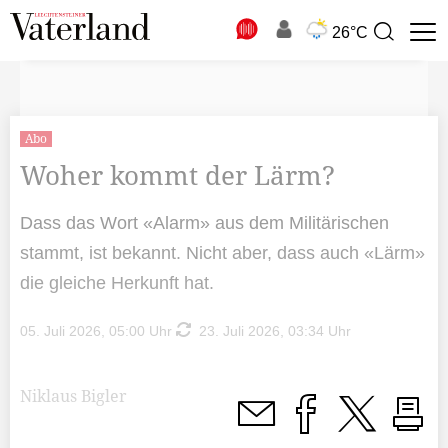
N
26°C
Suchbegriff
zur
Suche
Abo
Woher kommt der Lärm?
Dass das Wort «Alarm» aus dem Militärischen
stammt, ist bekannt. Nicht aber, dass auch «Lärm»
die gleiche Herkunft hat.
05. Juli 2026, 05:00 Uhr
23. Juli 2026, 03:34 Uhr
Niklaus Bigler