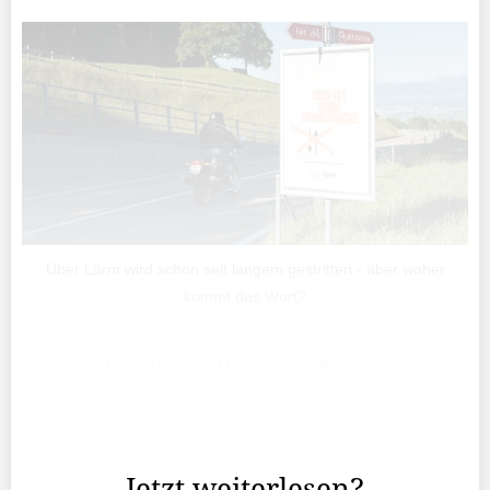
Über Lärm wird schon seit langem gestritten - aber woher
kommt das Wort?
Dass das Wort Alarm mit Militär zu tun hat, ist
offenkundig; schon als Rekrut wird man ausgiebig
konfrontiert mit Fliegeralarm und noch ausgiebiger mit C-
(früher Gas-) Alarm.
Jetzt weiterlesen?