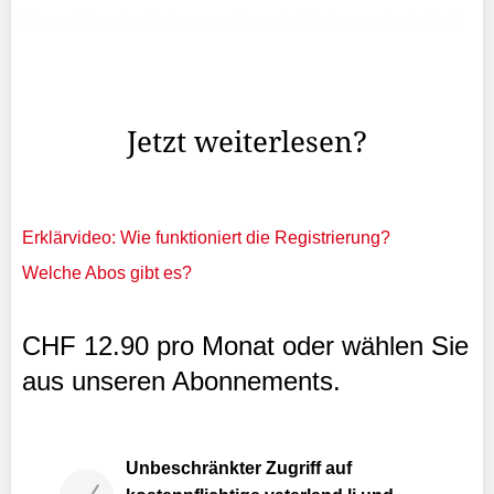
Die meisten Leute freuen sich aufs Wochenende. Luisa*,
Tristan* und Martin* fürchten sich davor. Denn dann,
wenn sich die Restaurants und Bars mit Menschen füllen,
wenn abends draussen gegrillt wird, wenn sich in der ...
Jetzt weiterlesen?
Erklärvideo: Wie funktioniert die Registrierung?
Welche Abos gibt es?
CHF 12.90 pro Monat oder wählen Sie
aus unseren Abonnements.
Unbeschränkter Zugriff auf