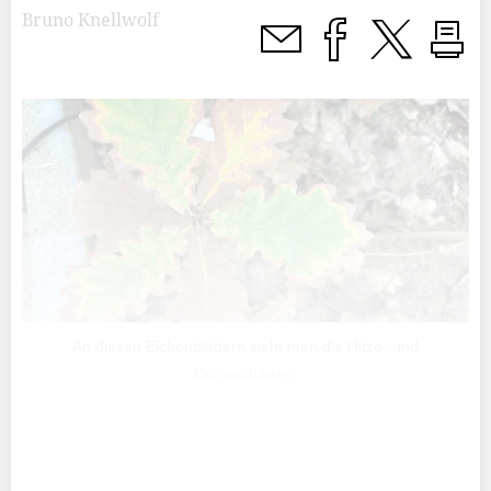
Bruno Knellwolf
An diesen Eichenblättern sieht man die Hitze- und
Dürreschäden.
Der Herbst ist noch weit weg. Trotzdem verfärben sich
bereits die ersten Blätter an den Bäumen. Grund dafür ist