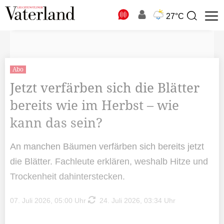
N
27°C
Suchbegriff
zur
Suche
Abo
Jetzt verfärben sich die Blätter
bereits wie im Herbst – wie
kann das sein?
An manchen Bäumen verfärben sich bereits jetzt
die Blätter. Fachleute erklären, weshalb Hitze und
Trockenheit dahinterstecken.
07. Juli 2026, 05:00 Uhr
24. Juli 2026, 03:34 Uhr