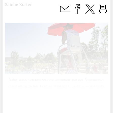
Sabine Kuster
Dafür, dass sich hier so viele austoben, hat der Bademeister
meist wenig zu tun. Freibad Melezes in La-Chaux-de-Fonds.
An manchen Tagen gibt es in den Badis nicht mehr als
zwei, drei Badetücher Platz pro Person. Im Becken ist es