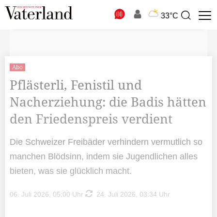
N
33°C
Suchbegriff
zur
Suche
Abo
Pflästerli, Fenistil und
Nacherziehung: die Badis hätten
den Friedenspreis verdient
Die Schweizer Freibäder verhindern vermutlich so
manchen Blödsinn, indem sie Jugendlichen alles
bieten, was sie glücklich macht.
06. Juli 2026, 05:00 Uhr
24. Juli 2026, 03:34 Uhr