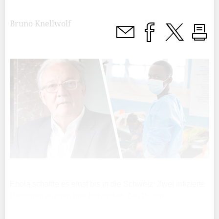
Bruno Knellwolf
Ebola schaffte es einst bis in die Schweiz: Zwei infizierte
Personen wurden hier behandelt. Der Basler
Epidemiologe Marcel Tanner, ehemaliger Direktor des