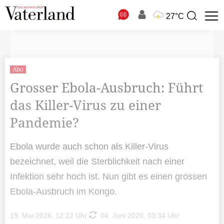
N
27°C
Suchbegriff
zur
Suche
Abo
Grosser Ebola-Ausbruch: Führt
das Killer-Virus zu einer
Pandemie?
Ebola wurde auch schon als Killer-Virus
bezeichnet, weil die Sterblichkeit nach einer
Infektion sehr hoch ist. Nun gibt es einen grossen
Ebola-Ausbruch im Kongo.
19. Mai 2026, 12:12 Uhr
04. Juni 2026, 03:34 Uhr