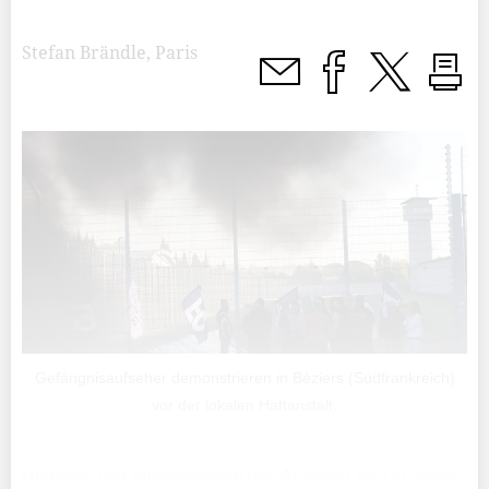
Stefan Brändle, Paris
Gefängnisaufseher demonstrieren in Béziers (Südfrankreich)
vor der lokalen Haftanstalt.
Hunderte von Aufseherinnen und Aufseher sind in dieser