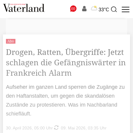
N
33°C
Suchbegriff
zur
Suche
Abo
Drogen, Ratten, Übergriffe: Jetzt
schlagen die Gefängniswärter in
Frankreich Alarm
Aufseher im ganzen Land sperren die Zugänge zu
den Haftanstalten, um gegen die skandalösen
Zustände zu protestieren. Was im Nachbarland
schiefläuft.
30. April 2026, 05:00 Uhr
09. Mai 2026, 03:35 Uhr