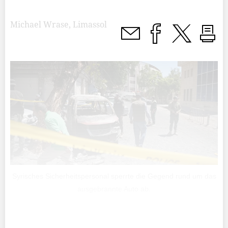
Michael Wrase, Limassol
Syrisches Sicherheitspersonal sperrte die Gegend rund um das
ausgebrannte Auto ab.
Zwei Detonationen erschütterten die syrische Hauptstadt,