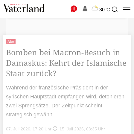
N
30°C
Suchbegriff
zur
Suche
Abo
Bomben bei Macron-Besuch in
Damaskus: Kehrt der Islamische
Staat zurück?
Während der französische Präsident in der
syrischen Hauptstadt empfangen wird, detonieren
zwei Sprengsätze. Der Zeitpunkt scheint
strategisch gewählt.
07. Juli 2026, 17:20 Uhr
15. Juli 2026, 03:35 Uhr