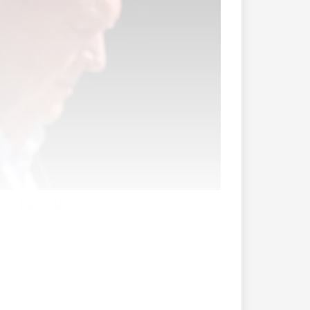
hr und Lars Løkke Rasmussen.
 befindet sich wegen des Anspruchs
.