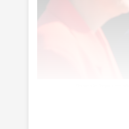
Dänemarks Regierungschefin 
Dänemark musste über zwei Monate auf 
von US-Präsident Trump auf Grönland nac