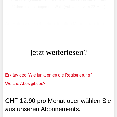
Hilfe oder Quälerei? Ein Mann wirft nasse Tücher auf den
Rücken des festliegenden Wals (Aufnahme vom 22. April).
Am Hafen von Poel stehen die alten Männer, rauchen
und stecken ihre Köpfe zusammen. Ihr plattdeutscher
Dialekt ist für den Aussenstehenden nicht immer leicht zu
verstehen.
Jetzt weiterlesen?
Erklärvideo: Wie funktioniert die Registrierung?
Welche Abos gibt es?
CHF 12.90 pro Monat oder wählen Sie
aus unseren Abonnements.