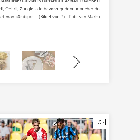
estaurant Falknis in Balzers als echtes Traditionslokal das kulinarisch
rli, Oehrli, Züngle - da bevorzugt dann mancher doch eher das hervor
rf man sündigen... (Bild 4 von 7) , Foto von Markus Schädler