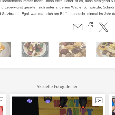
 Liechtenstein immer mehr. Umso erfreulicher ist es, dass Metzgerei & R
 und Leberwurst gesellen sich unter anderem Wädle, Schwänzle, Schnör
 Sulzbraten. Egal, was man sich am Büffet aussucht, einmal im Jahr da
Aktuelle Fotogalerien