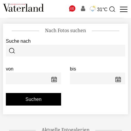
N
31°C
Suchbegriff
zur
Suche
Nach Fotos suchen
Suche nach
von
bis
Aktuelle Fotogalerien