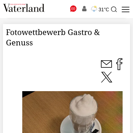
N
31°C
Suchbegriff
zur
Suche
Fotowettbewerb Gastro &
Genuss