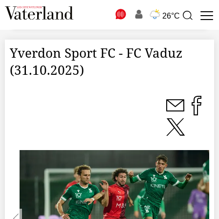
N
26°C
Suchbegriff
zur
Suche
Yverdon Sport FC - FC Vaduz
(31.10.2025)