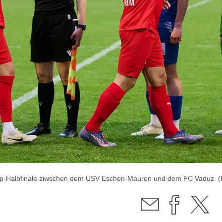
p-Halbfinale ziwschen dem USV Eschen-Mauren und dem FC Vaduz. (Bild