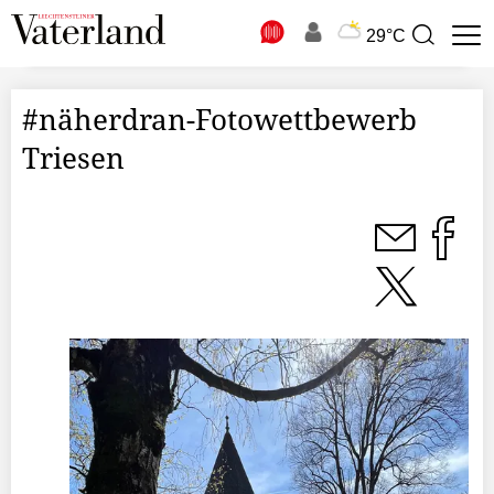
N
29°C
Suchbegriff
zur
Suche
#näherdran-Fotowettbewerb
Triesen