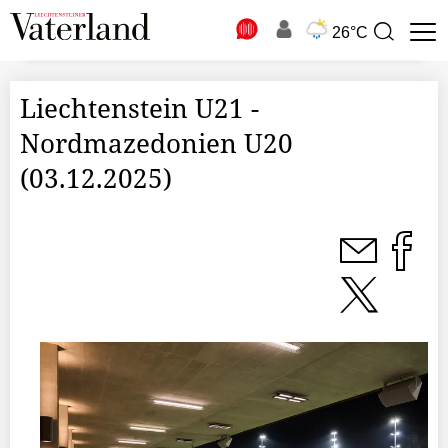
N
26°C
Suchbegriff
zur
Suche
Liechtenstein U21 -
Nordmazedonien U20
(03.12.2025)