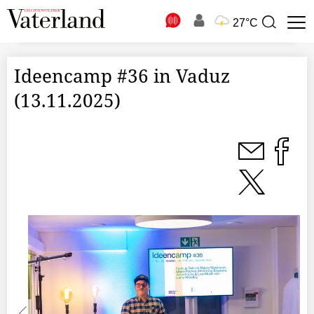
N
27°C
Suchbegriff
zur
Suche
Ideencamp #36 in Vaduz
(13.11.2025)