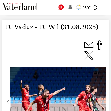
N
26°C
Suchbegriff
zur
Suche
FC Vaduz - FC Wil (31.08.2025)