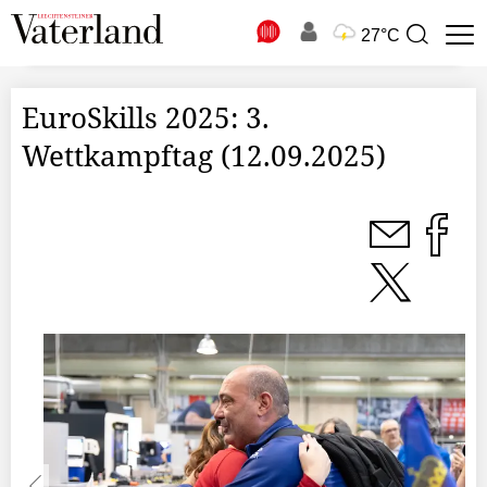
N
27°C
Suchbegriff
zur
Suche
EuroSkills 2025: 3.
Wettkampftag (12.09.2025)