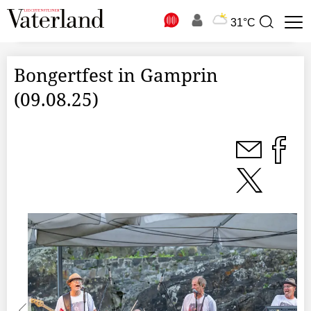
N
31°C
Suchbegriff
zur
Suche
Bongertfest in Gamprin
(09.08.25)