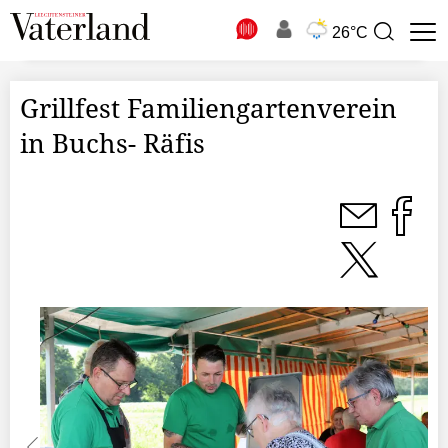
N
26°C
Suchbegriff
zur
Suche
Grillfest Familiengartenverein
in Buchs- Räfis