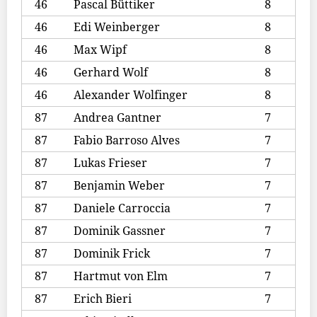
46
Pascal Büttiker
8
46
Edi Weinberger
8
46
Max Wipf
8
46
Gerhard Wolf
8
46
Alexander Wolfinger
8
87
Andrea Gantner
7
87
Fabio Barroso Alves
7
87
Lukas Frieser
7
87
Benjamin Weber
7
87
Daniele Carroccia
7
87
Dominik Gassner
7
87
Dominik Frick
7
87
Hartmut von Elm
7
87
Erich Bieri
7