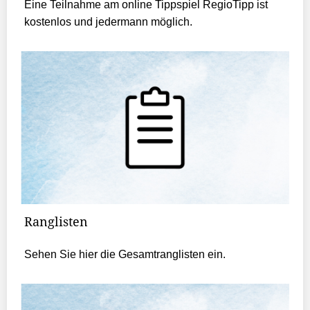
Eine Teilnahme am online Tippspiel RegioTipp ist
kostenlos und jedermann möglich.
Ranglisten
Sehen Sie hier die Gesamtranglisten ein.