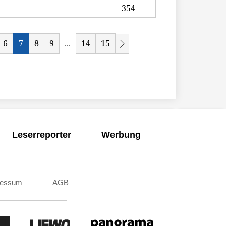
354
6
7
8
9
14
15
...
Leserreporter
Werbung
ressum
AGB