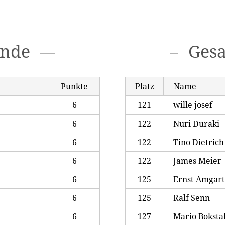
unde
Ges
Punkte
Platz
Name
6
121
wille josef
6
122
Nuri Duraki
6
122
Tino Dietrich
6
122
James Meier
6
125
Ernst Amgar
6
125
Ralf Senn
6
127
Mario Boksta