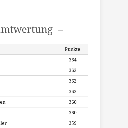
amtwertung
Punkte
364
362
362
362
ten
360
360
ller
359