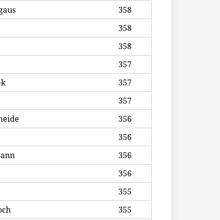
gaus
358
358
358
357
ek
357
357
heide
356
356
mann
356
356
355
och
355