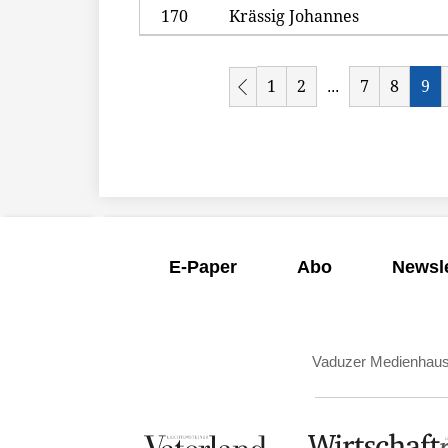
170
Krässig Johannes
1
2
7
8
9
...
E-Paper
Abo
Newsle
Vaduzer Medienhau