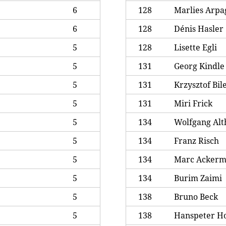
6
128
Marlies Arpa
6
128
Dénis Hasler
5
128
Lisette Egli
5
131
Georg Kindle
5
131
Krzysztof Bil
5
131
Miri Frick
5
134
Wolfgang Alt
5
134
Franz Risch
5
134
Marc Acker
5
134
Burim Zaimi
5
138
Bruno Beck
5
138
Hanspeter H