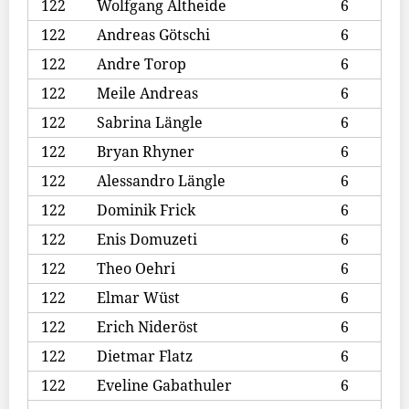
122
Wolfgang Altheide
6
122
Andreas Götschi
6
122
Andre Torop
6
122
Meile Andreas
6
122
Sabrina Längle
6
122
Bryan Rhyner
6
122
Alessandro Längle
6
122
Dominik Frick
6
122
Enis Domuzeti
6
122
Theo Oehri
6
122
Elmar Wüst
6
122
Erich Nideröst
6
122
Dietmar Flatz
6
122
Eveline Gabathuler
6