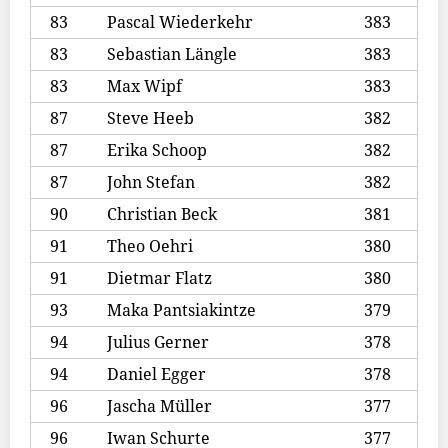
83
Pascal Wiederkehr
383
83
Sebastian Längle
383
83
Max Wipf
383
87
Steve Heeb
382
87
Erika Schoop
382
87
John Stefan
382
90
Christian Beck
381
91
Theo Oehri
380
91
Dietmar Flatz
380
93
Maka Pantsiakintze
379
94
Julius Gerner
378
94
Daniel Egger
378
96
Jascha Müller
377
96
Iwan Schurte
377