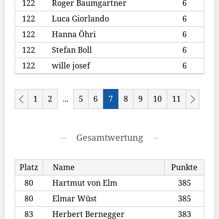
122
Roger Baumgartner
6
122
Luca Giorlando
6
122
Hanna Öhri
6
122
Stefan Boll
6
122
wille josef
6
1
2
5
6
7
8
9
10
11
...
Gesamtwertung
Platz
Name
Punkte
80
Hartmut von Elm
385
80
Elmar Wüst
385
83
Herbert Bernegger
383