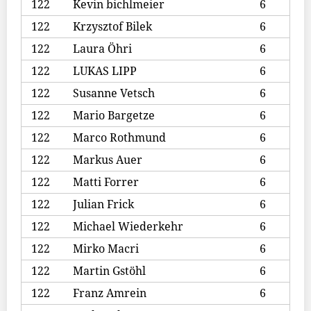
122
Kevin bichlmeier
6
122
Krzysztof Bilek
6
122
Laura Öhri
6
122
LUKAS LIPP
6
122
Susanne Vetsch
6
122
Mario Bargetze
6
122
Marco Rothmund
6
122
Markus Auer
6
122
Matti Forrer
6
122
Julian Frick
6
122
Michael Wiederkehr
6
122
Mirko Macri
6
122
Martin Gstöhl
6
122
Franz Amrein
6