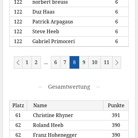
122
norbert breuss
6
122
Duz Haas
6
122
Patrick Arpagaus
6
122
Steve Heeb
6
122
Gabriel Primoceri
6
1
2
6
7
8
9
10
11
...
Gesamtwertung
Platz
Name
Punkte
61
Christine Rhyner
391
62
Roland Heeb
390
62
Franz Hohenegger
390