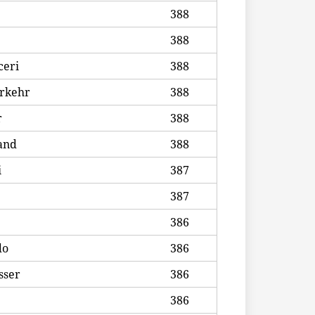
388
388
ceri
388
rkehr
388
r
388
and
388
i
387
387
386
do
386
sser
386
386