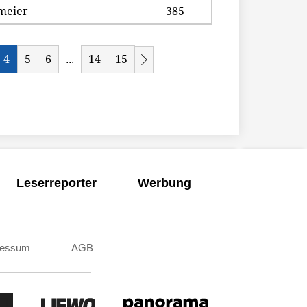
lmeier
385
4
5
6
14
15
...
Leserreporter
Werbung
ressum
AGB