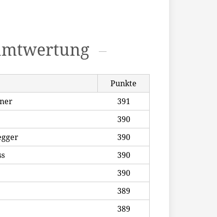
amtwertung
Punkte
yner
391
390
egger
390
ss
390
390
389
389