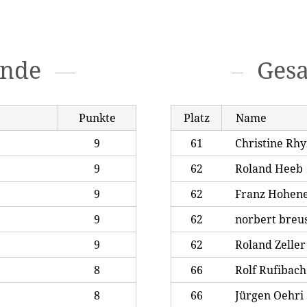
unde
Ges
Punkte
Platz
Name
9
61
Christine Rh
9
62
Roland Heeb
9
62
Franz Hohen
9
62
norbert breu
9
62
Roland Zeller
8
66
Rolf Rufibach
8
66
Jürgen Oehri