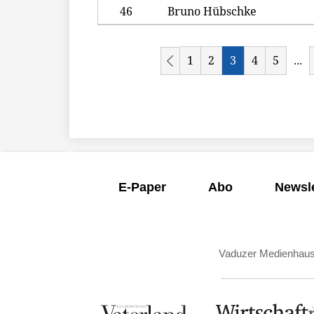
46
Bruno Hübschke
1
2
3
4
5
...
E-Paper
Abo
Newsle
Vaduzer Medienhau