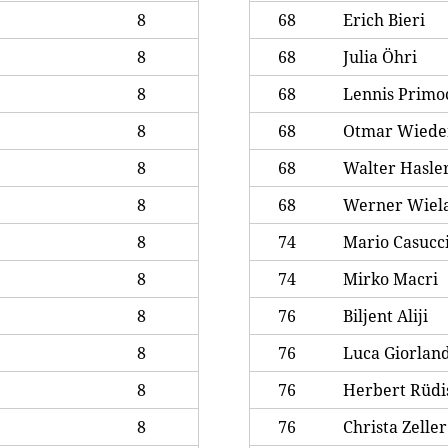
8
68
Erich Bieri
8
68
Julia Öhri
8
68
Lennis Primo
8
68
Otmar Wiede
8
68
Walter Hasle
8
68
Werner Wiel
8
74
Mario Casucc
8
74
Mirko Macri
8
76
Biljent Aliji
8
76
Luca Giorlan
8
76
Herbert Rüdi
8
76
Christa Zeller