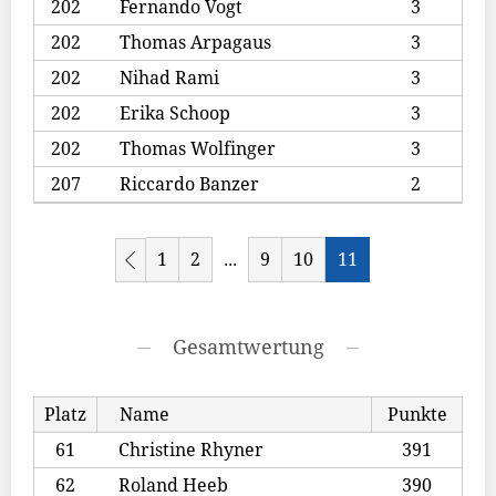
202
Fernando Vogt
3
202
Thomas Arpagaus
3
202
Nihad Rami
3
202
Erika Schoop
3
202
Thomas Wolfinger
3
207
Riccardo Banzer
2
1
2
9
10
11
...
Gesamtwertung
Platz
Name
Punkte
61
Christine Rhyner
391
62
Roland Heeb
390