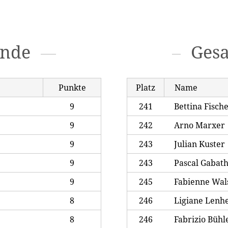
unde
Ges
Punkte
Platz
Name
9
241
Bettina Fisch
9
242
Arno Marxer
9
243
Julian Kuster
9
243
Pascal Gabat
9
245
Fabienne Wal
8
246
Ligiane Lenh
8
246
Fabrizio Bühl