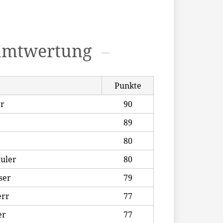
amtwertung
Punkte
er
90
89
80
huler
80
ser
79
err
77
er
77