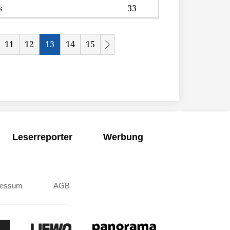
s
33
11
12
13
14
15
Leserreporter
Werbung
ressum
AGB