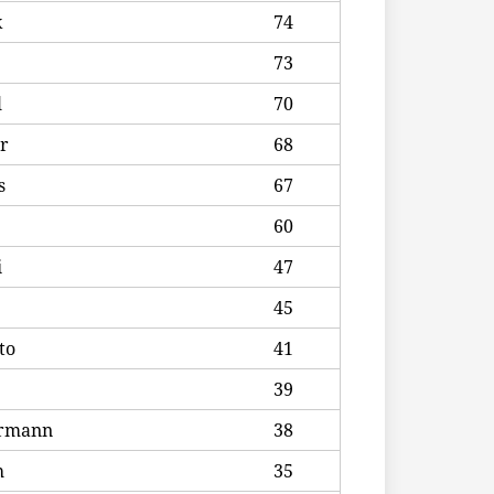
k
74
73
l
70
r
68
s
67
60
i
47
45
to
41
39
ermann
38
h
35