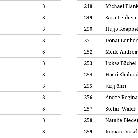
8
248
Michael Blan
8
249
Sara Lenherr
8
250
Hugo Koeppe
8
251
Donat Lenher
8
252
Meile Andrea
8
253
Lukas Büchel
8
254
Hasri Shaban
8
255
jürg öhri
8
256
André Regina
8
257
Stefan Walch
8
258
Natalie Bied
8
259
Roman Fausc