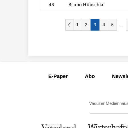
46
Bruno Hübschke
1
2
3
4
5
...
E-Paper
Abo
Newsle
Vaduzer Medienhau