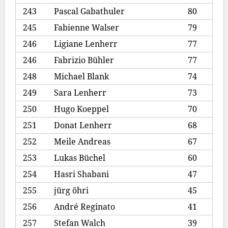
243
Pascal Gabathuler
80
245
Fabienne Walser
79
246
Ligiane Lenherr
77
246
Fabrizio Bühler
77
248
Michael Blank
74
249
Sara Lenherr
73
250
Hugo Koeppel
70
251
Donat Lenherr
68
252
Meile Andreas
67
253
Lukas Büchel
60
254
Hasri Shabani
47
255
jürg öhri
45
256
André Reginato
41
257
Stefan Walch
39