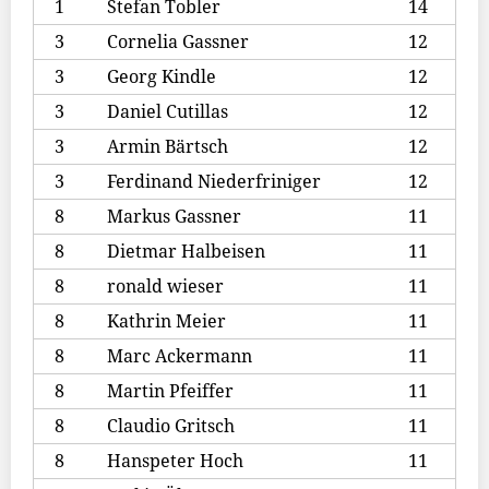
1
Stefan Tobler
14
3
Cornelia Gassner
12
3
Georg Kindle
12
3
Daniel Cutillas
12
3
Armin Bärtsch
12
3
Ferdinand Niederfriniger
12
8
Markus Gassner
11
8
Dietmar Halbeisen
11
8
ronald wieser
11
8
Kathrin Meier
11
8
Marc Ackermann
11
8
Martin Pfeiffer
11
8
Claudio Gritsch
11
8
Hanspeter Hoch
11