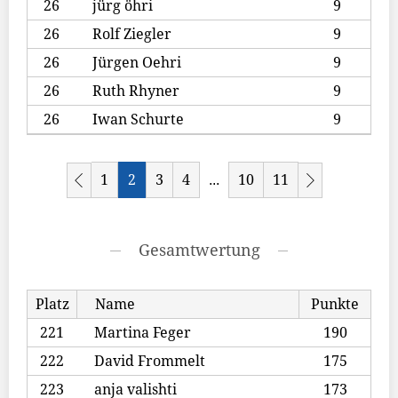
26
jürg öhri
9
26
Rolf Ziegler
9
26
Jürgen Oehri
9
26
Ruth Rhyner
9
26
Iwan Schurte
9
1
2
3
4
10
11
...
Gesamtwertung
Platz
Name
Punkte
221
Martina Feger
190
222
David Frommelt
175
223
anja valishti
173