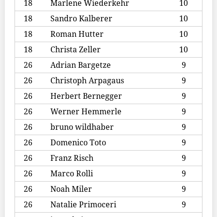
18
Marlene Wiederkehr
10
18
Sandro Kalberer
10
18
Roman Hutter
10
18
Christa Zeller
10
26
Adrian Bargetze
9
26
Christoph Arpagaus
9
26
Herbert Bernegger
9
26
Werner Hemmerle
9
26
bruno wildhaber
9
26
Domenico Toto
9
26
Franz Risch
9
26
Marco Rolli
9
26
Noah Miler
9
26
Natalie Primoceri
9