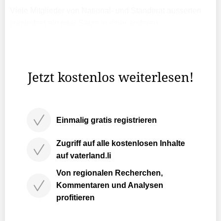
Viele Mitglieder von National- und Ständerat äusserten
zumindest ein paar Sätze in einer anderen
Landessprache. Auch Rätoromanisch war zu hören, etwa
vom französischsprachigen Walliser CVP-Nationalrat
Benjamin Roduit ...
Jetzt kostenlos weiterlesen!
Einmalig gratis registrieren
Zugriff auf alle kostenlosen Inhalte
auf vaterland.li
Von regionalen Recherchen,
Kommentaren und Analysen
profitieren