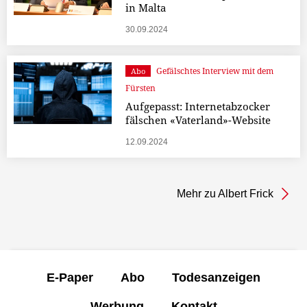
in Malta
30.09.2024
Gefälschtes Interview mit dem
Abo
Fürsten
Aufgepasst: Internetabzocker
fälschen «Vaterland»-Website
12.09.2024
Mehr zu Albert Frick
E-Paper
Abo
Todesanzeigen
Werbung
Kontakt