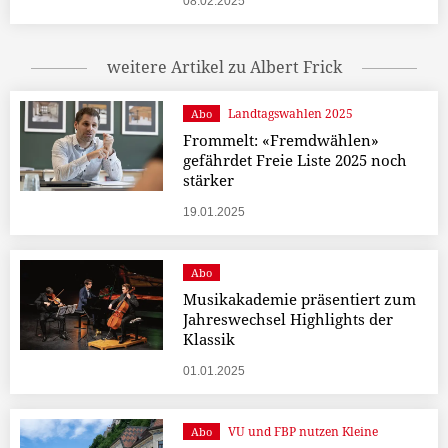
08.02.2025
weitere Artikel zu Albert Frick
Landtagswahlen 2025
Abo
Frommelt: «Fremdwählen»
gefährdet Freie Liste 2025 noch
stärker
19.01.2025
Abo
Musikakademie präsentiert zum
Jahreswechsel Highlights der
Klassik
01.01.2025
VU und FBP nutzen Kleine
Abo