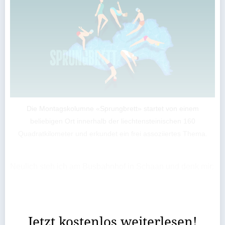
Die Montagskolumne «Sprungbrett» startet von einem
beliebigen Ort innerhalb der liechtensteinischen 160
Quadratkilometer und erkundet ein frei assoziiertes Thema.
Neulich steh ich am Busbahnhof in Schaan und denk mir:
Aha. Da bist du also wieder. Ich bin nämlich wirklich
lange nicht mehr Bus gefahren. Eher Fahrrad. Oder, wenn
ich ehrlich bin, halt doch meistens Auto.
Jetzt kostenlos weiterlesen!