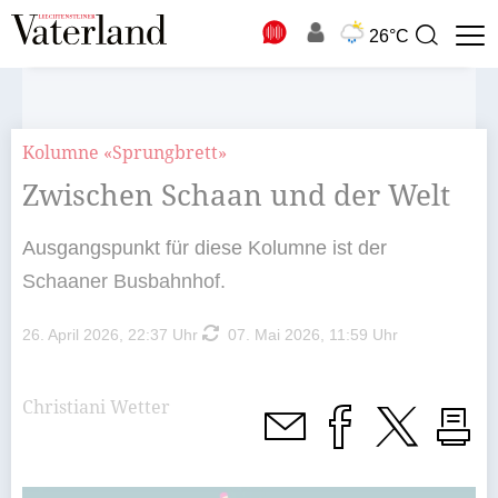
N
26°C
Suchbegriff
zur
Suche
Kolumne «Sprungbrett»
Zwischen Schaan und der Welt
Ausgangspunkt für diese Kolumne ist der
Schaaner Busbahnhof.
26. April 2026, 22:37 Uhr
07. Mai 2026, 11:59 Uhr
Christiani Wetter