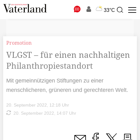
N
33°C
Suchbegriff
zur
Suche
Promotion
VLGST – für einen nachhaltigen
Philanthropiestandort
Mit gemeinnützigen Stiftungen zu einer
menschlicheren, grüneren und gerechteren Welt.
20. September 2022, 12:18 Uhr
20. September 2022, 14:07 Uhr