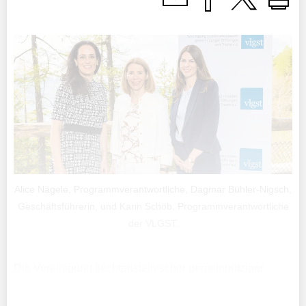
Alice Nägele, Programmverantwortliche, Dagmar Bühler-Nigsch,
Geschäftsführerin, und Karin Schöb, Programmverantwortliche
der VLGST.
Die Vereinigung liechtensteinischer gemeinnütziger
Stiftungen und Trusts (VLGST) besteht seit über elf
Jahren und zählt mittlerweile 105 Mitgliedstiftungen und