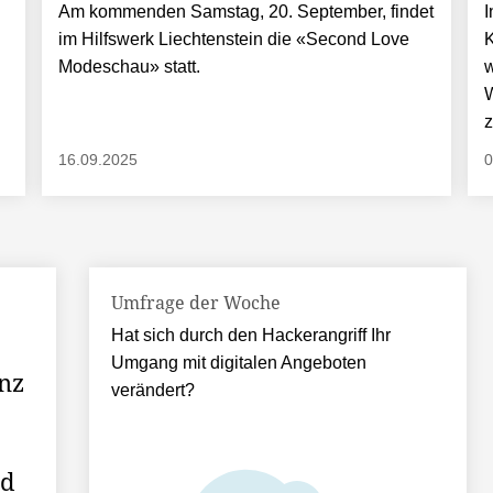
Am kommenden Samstag, 20. September, findet
I
im Hilfswerk Liechtenstein die «Second Love
K
Modeschau» statt.
w
W
z
16.09.2025
0
Umfrage der Woche
Hat sich durch den Hackerangriff Ihr
Umgang mit digitalen Angeboten
nz
verändert?
nd