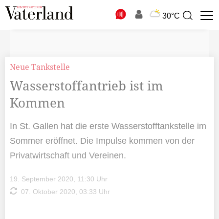
N
30°C
Suchbegriff
zur
Suche
Neue Tankstelle
Wasserstoffantrieb ist im
Kommen
In St. Gallen hat die erste Wasserstofftankstelle im
Sommer eröffnet. Die Impulse kommen von der
Privatwirtschaft und Vereinen.
19. September 2020, 11:30 Uhr
07. Oktober 2020, 03:33 Uhr