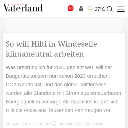
N
27°C
Suchbegriff
zur
Suche
So will Hilti in Windeseile
klimaneutral arbeiten
Was ursprünglich für 2030 geplant war, will der
Baugerätekonzern nun schon 2023 erreichen:
CO2-Neutralität, und das global. Mittlerweile
werden alle Standorte mit Strom aus erneuerbaren
Energiequellen versorgt. Als Nächstes knöpft sich
Hilti die Flotte aus Tausenden Fahrzeugen vor.
20. April 2021, 13:00 Uhr
04. Mai 2021, 03:33 Uhr