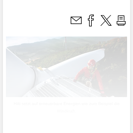
Hilti setzt auf erneuerbare Energien wie zum Beispiel die
Windkraft.
Der Milliardenkonzern Hilti, der weltweit 30'000