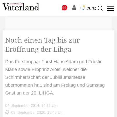
N
26°C
Suchbegriff
zur
Suche
Noch einen Tag bis zur
Eröffnung der Lihga
Das Furstenpaar Furst Hans Adam und Fürstin
Marie sowie Erbprinz Alois, welcher die
Schirmherrschaft der Jubiläumsmesse
ubernommen hat, sind am Freitag und Samstag
Gast an der 20. LIHGA.
04. September 2014, 14:56 Uhr
09. September 2020, 23:46 Uhr