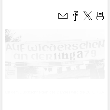
Mit dem Durchschneiden des Bandes wird die 20. LIHGA
in Schaan am Freitag offiziell eröffnet. Beim feierlichen
Akt dabei sein werden Erbprinz Alois, Schirmherr der