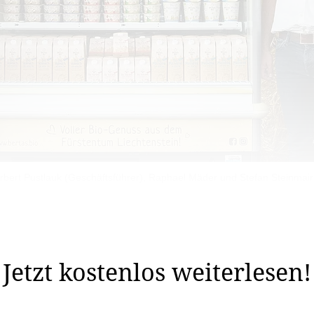
 Norbert Pustlauk (Geschäftsführer), Raphael Mäder und Stefan Steinmai
lan ganz anders ausgesehen. Doch die Coronapandemie ha
 Veto eingelegt.
Jetzt kostenlos weiterlesen!