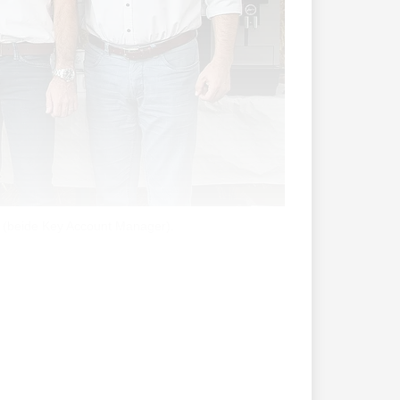
r (beide Key Account Manager).
t – wie so oft in den zurückliegenden