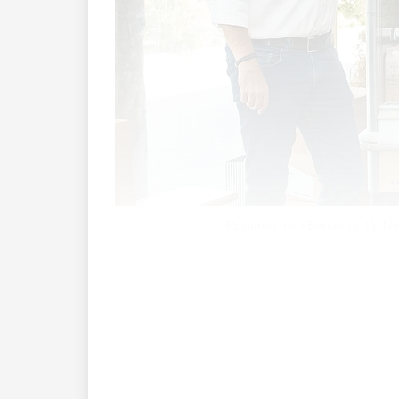
Posieren mit «Berta» (v. l.):
Ursprünglich hatte der zeitliche Fahrp
Monaten – auch hier ihr unumgängliches