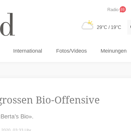
Radio
S
29°C
/ 19°C
International
Fotos/Videos
Meinungen
grossen Bio-Offensive
Berta’s Bio».
 2020, 03:33 Uhr